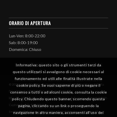
ORARIO DI APERTURA
Lun-Ven: 8:00-22:00
Sab: 8:00-19:00
Domenica: Chiuso
Informativa: questo sito o gli strumenti terzi da
questo utilizzati si avvalgono di cookie necessari al
funzionamento ed utili alle finalità illustrate nella
© 2025 Copyright - Dinamic Gym Società Sportiva Dilettantistica Srl - Via
cookie policy. Se vuoi saperne di più o negare il
Duca D'Aosta n°89 86100 Campobasso (CB)
consenso a tutti o ad alcuni cookie, consulta la cookie
REA CB - 205919 - P iva e Iscrizione al Registro delle Imprese 01805480702 -
policy. Chiudendo questo banner, scorrendo questa
Capitale Sociale € 10.000,00
pagina, cliccando su un link o proseguendo la
Email:info@fisiodinamicgym.it | PEC: dinamicgym@pec.it | Powered by
navigazione in altra maniera, acconsenti all’uso dei