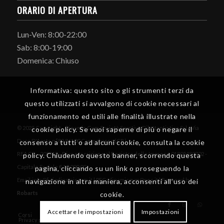
ORARIO DI APERTURA
Lun-Ven: 8:00-22:00
Sab: 8:00-19:00
Domenica: Chiuso
Informativa: questo sito o gli strumenti terzi da
questo utilizzati si avvalgono di cookie necessari al
funzionamento ed utili alle finalità illustrate nella
© 2025 Copyright - Dinamic Gym Società Sportiva Dilettantistica Srl - Via
cookie policy. Se vuoi saperne di più o negare il
Duca D'Aosta n°89 86100 Campobasso (CB)
consenso a tutti o ad alcuni cookie, consulta la cookie
REA CB - 205919 - P iva e Iscrizione al Registro delle Imprese 01805480702 -
policy. Chiudendo questo banner, scorrendo questa
Capitale Sociale € 10.000,00
pagina, cliccando su un link o proseguendo la
Email:info@fisiodinamicgym.it | PEC: dinamicgym@pec.it | Powered by
navigazione in altra maniera, acconsenti all’uso dei
Robarts
cookie.
Accettare le impostazioni
Impostazioni
Corsi
Pacchetti palestra
Fisioterapia
Privacy policy & Cookie Policy