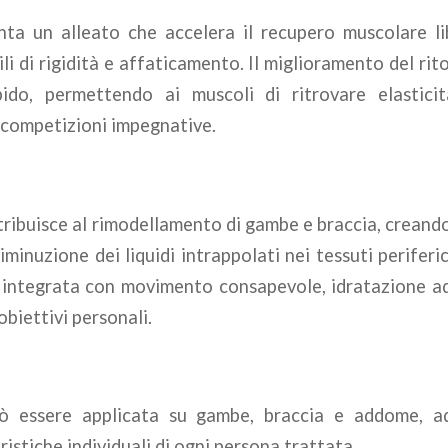
venta un alleato che accelera il recupero muscolare li
li di rigidità e affaticamento. Il miglioramento del ri
ido, permettendo ai muscoli di ritrovare elastici
 competizioni impegnative.
ribuisce al rimodellamento di gambe e braccia, creando
iminuzione dei liquidi intrappolati nei tessuti periferi
integrata con movimento consapevole, idratazione ad
obiettivi personali.
ò essere applicata su gambe, braccia e addome, a
istiche individuali di ogni persona trattata.