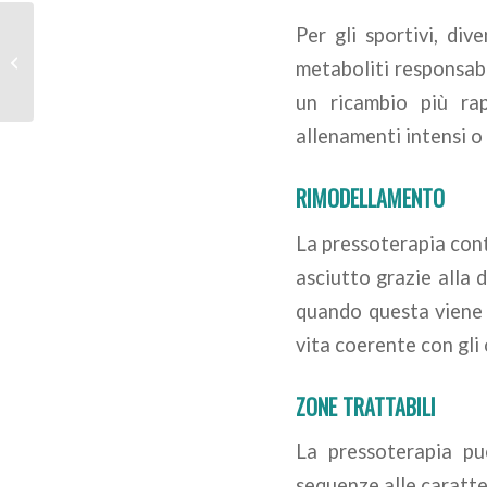
Torsioni con bastone:
Per gli sportivi, di
efficaci o
metaboliti responsabi
potenzialmente
rischiose?
un ricambio più rap
allenamenti intensi o
RIMODELLAMENTO
La pressoterapia cont
asciutto grazie alla d
quando questa viene 
vita coerente con gli 
ZONE TRATTABILI
La pressoterapia pu
sequenze alle caratter