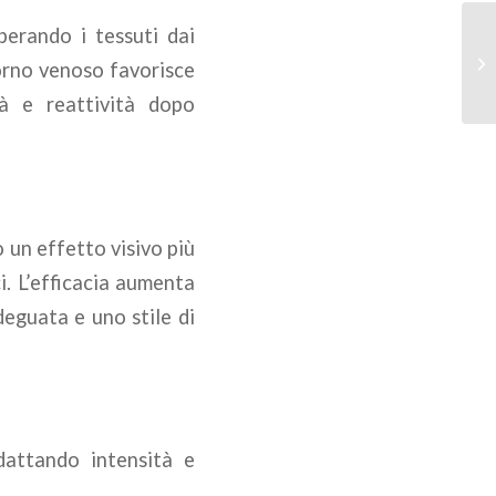
berando i tessuti dai
torno venoso favorisce
tà e reattività dopo
 un effetto visivo più
ci. L’efficacia aumenta
eguata e uno stile di
dattando intensità e