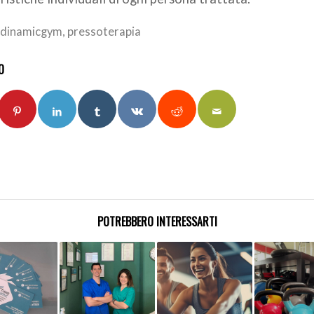
iodinamicgym
,
pressoterapia
O
POTREBBERO INTERESSARTI