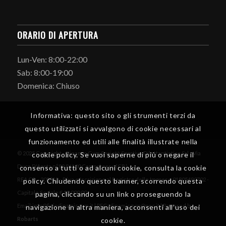
ORARIO DI APERTURA
Lun-Ven: 8:00-22:00
Sab: 8:00-19:00
Domenica: Chiuso
Informativa: questo sito o gli strumenti terzi da
questo utilizzati si avvalgono di cookie necessari al
funzionamento ed utili alle finalità illustrate nella
© 2025 Copyright - Dinamic Gym Società Sportiva Dilettantistica Srl - Via
cookie policy. Se vuoi saperne di più o negare il
Duca D'Aosta n°89 86100 Campobasso (CB)
consenso a tutti o ad alcuni cookie, consulta la cookie
REA CB - 205919 - P iva e Iscrizione al Registro delle Imprese 01805480702 -
policy. Chiudendo questo banner, scorrendo questa
Capitale Sociale € 10.000,00
pagina, cliccando su un link o proseguendo la
Email:info@fisiodinamicgym.it | PEC: dinamicgym@pec.it | Powered by
navigazione in altra maniera, acconsenti all’uso dei
Robarts
cookie.