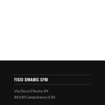
FISIO DINAMIC GYM
Via Duca D’Aosta, 89
86100 Campobasso (CB)