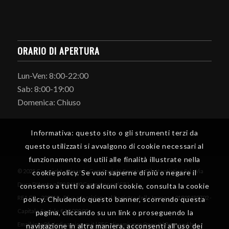
ORARIO DI APERTURA
Lun-Ven: 8:00-22:00
Sab: 8:00-19:00
Domenica: Chiuso
Informativa: questo sito o gli strumenti terzi da
questo utilizzati si avvalgono di cookie necessari al
funzionamento ed utili alle finalità illustrate nella
© 2025 Copyright - Dinamic Gym Società Sportiva Dilettantistica Srl - Via
cookie policy. Se vuoi saperne di più o negare il
Duca D'Aosta n°89 86100 Campobasso (CB)
consenso a tutti o ad alcuni cookie, consulta la cookie
REA CB - 205919 - P iva e Iscrizione al Registro delle Imprese 01805480702 -
policy. Chiudendo questo banner, scorrendo questa
Capitale Sociale € 10.000,00
pagina, cliccando su un link o proseguendo la
Email:info@fisiodinamicgym.it | PEC: dinamicgym@pec.it | Powered by
navigazione in altra maniera, acconsenti all’uso dei